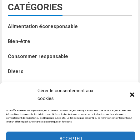
CATÉGORIES
Alimentation écoresponsable
Bien-être
Consommer responsable
Divers
Zéro déchet
Gérer le consentement aux
cookies
Formulaire de contact
Mentions légales
Pour offrir les meilleures expériences, nous utilisons des technologies telles que les cookies pour stocker et/ou accéder aux
informations des appareils. Le fait de consentir à ces technologies nous permettra de traiter des données telles que le
Politique de confidentialité
Politique de cookies (UE)
comportement de navigation ou les ID uniques sur ce site. Le fait de ne pas consentir ou de retirer son consentement peut
avoir un effet négatif sur certaines caractéristiques et fonctions.
Lexique
ACCEPTER