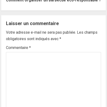
Comment organiser un barbecue éco-responsable ?
t
i
n
Laisser un commentaire
u
Votre adresse e-mail ne sera pas publiée.
Les champs
obligatoires sont indiqués avec
*
e
Commentaire
*
R
e
a
d
i
n